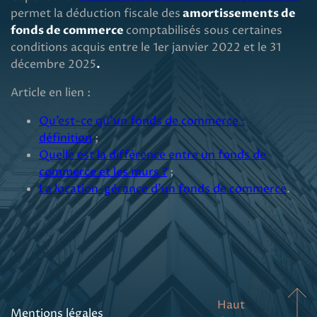
permet la déduction fiscale des
amortissements
de
fonds de commerce
comptabilisés sous certaines
conditions acquis entre le 1er janvier 2022 et le 31
décembre 2025
.
Article en lien :
Qu’est-ce qu’un fonds de commerce :
définition
;
Quelle est la différence entre un fonds de
commerce et les murs ?
;
La location-gérance d’un fonds de commerce
.
Haut
Mentions légales