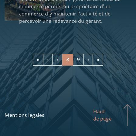
commerce permet au propriétaire d’un
commerce d’y maintenir l’activité et de
percevoir une redevance du gérant.
«
‹
7
8
9
›
»
Haut
Mentions légales
de page